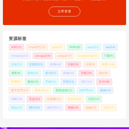
立即查看
资源标签
ASP
(11)
ChatGPT
(13)
java
(11)
PHP
(28)
ripro
(11)
seo
(14)
thinkphp
(13)
uni-app
(14)
uniapp
(17)
wordpress
(10)
下载
(9)
交友
(11)
交易所
(21)
亲测
(64)
代刷
(10)
任务
(9)
免费
(118)
博客
(9)
原创
(13)
发卡
(27)
商城
(42)
导航
(29)
彩虹
(9)
影视
(9)
微信
(14)
手游
(51)
抖音
(11)
挖矿
(10)
支付
(48)
数字货币
(11)
易支付
(13)
棋牌游戏
(11)
比特币
(10)
游戏
(14)
独家
(13)
盲盒
(20)
短视频
(11)
码支付
(10)
社区
(11)
精品
(32)
聊天
(20)
虚拟币
(17)
视频
(29)
金融
(13)
页游
(17)