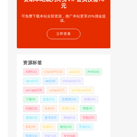
元
可免费下载本站全部资源，推广本站更享20%佣金提
成。
立即查看
资源标签
ASP
(11)
ChatGPT
(13)
java
(11)
PHP
(28)
ripro
(11)
seo
(14)
thinkphp
(13)
uni-app
(14)
uniapp
(17)
wordpress
(10)
下载
(9)
交友
(11)
交易所
(21)
亲测
(64)
代刷
(10)
任务
(9)
免费
(118)
博客
(9)
原创
(13)
发卡
(27)
商城
(42)
导航
(29)
彩虹
(9)
影视
(9)
微信
(14)
手游
(51)
抖音
(11)
挖矿
(10)
支付
(48)