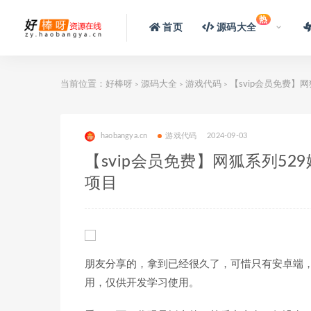
热
首页
源码大全
当前位置：
好棒呀
源码大全
游戏代码
【svip会员免费】
>
>
>
haobangya.cn
游戏代码
2024-09-03
【svip会员免费】网狐系列5
项目
朋友分享的，拿到已经很久了，可惜只有安卓端，
用，仅供开发学习使用。