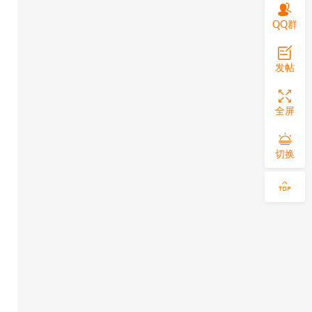
QQ群
发帖
全屏
切换