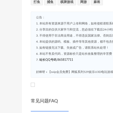
打鱼
捕鱼
棋牌游戏
网游
麻将
公告：
1. 本站所有资源来源于用户上传和网络，如有侵权请联系
2. 分享目的仅供大家学习和交流，您必须在下载后24小
3. 不得使用于非法商业用途，不得违反国家法律。否则后
4. 本站提供的源码、模板、插件等等其他资源，都不包
5. 如有链接无法下载、失效或广告，请联系站长处理！
6. 本站不售卖代码，资源标价只是站长收集整理的辛苦
7.
站长QQ号码 865817711
好棒呀
»
【svip会员免费】网狐系列529娱乐U3D电玩
常见问题FAQ