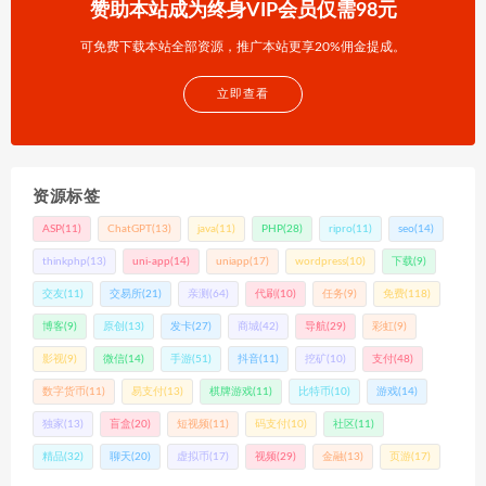
赞助本站成为终身VIP会员仅需98元
可免费下载本站全部资源，推广本站更享20%佣金提成。
立即查看
资源标签
ASP
(11)
ChatGPT
(13)
java
(11)
PHP
(28)
ripro
(11)
seo
(14)
thinkphp
(13)
uni-app
(14)
uniapp
(17)
wordpress
(10)
下载
(9)
交友
(11)
交易所
(21)
亲测
(64)
代刷
(10)
任务
(9)
免费
(118)
博客
(9)
原创
(13)
发卡
(27)
商城
(42)
导航
(29)
彩虹
(9)
影视
(9)
微信
(14)
手游
(51)
抖音
(11)
挖矿
(10)
支付
(48)
数字货币
(11)
易支付
(13)
棋牌游戏
(11)
比特币
(10)
游戏
(14)
独家
(13)
盲盒
(20)
短视频
(11)
码支付
(10)
社区
(11)
精品
(32)
聊天
(20)
虚拟币
(17)
视频
(29)
金融
(13)
页游
(17)