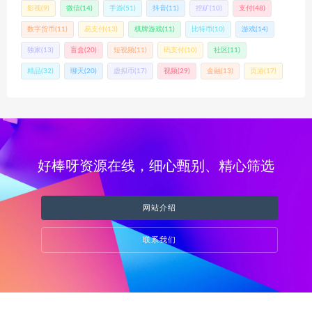
影视
(9)
微信
(14)
手游
(51)
抖音
(11)
挖矿
(10)
支付
(48)
数字货币
(11)
易支付
(13)
棋牌游戏
(11)
比特币
(10)
游戏
(14)
独家
(13)
盲盒
(20)
短视频
(11)
码支付
(10)
社区
(11)
精品
(32)
聊天
(20)
虚拟币
(17)
视频
(29)
金融
(13)
页游
(17)
好棒呀资源在线，细心甄别、精心筛选
网站介绍
联系我们