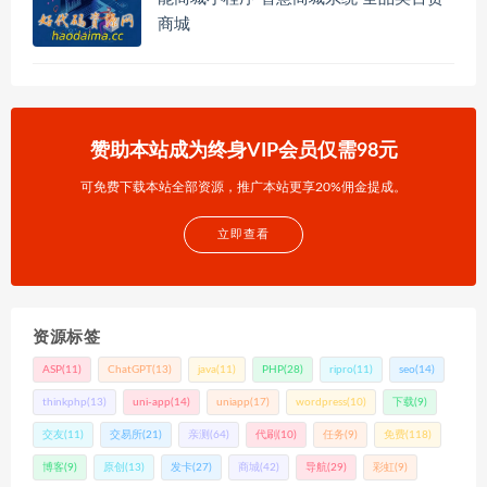
商城
赞助本站成为终身VIP会员仅需98元
可免费下载本站全部资源，推广本站更享20%佣金提成。
立即查看
资源标签
ASP
(11)
ChatGPT
(13)
java
(11)
PHP
(28)
ripro
(11)
seo
(14)
thinkphp
(13)
uni-app
(14)
uniapp
(17)
wordpress
(10)
下载
(9)
交友
(11)
交易所
(21)
亲测
(64)
代刷
(10)
任务
(9)
免费
(118)
博客
(9)
原创
(13)
发卡
(27)
商城
(42)
导航
(29)
彩虹
(9)