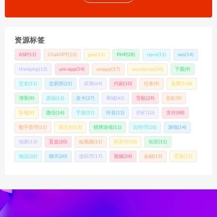
资源标签
ASP
(11)
ChatGPT
(13)
java
(11)
PHP
(28)
ripro
(11)
seo
(14)
thinkphp
(13)
uni-app
(14)
uniapp
(17)
wordpress
(10)
下载
(9)
交友
(11)
交易所
(21)
亲测
(64)
代刷
(10)
任务
(9)
免费
(118)
博客
(9)
原创
(13)
发卡
(27)
商城
(42)
导航
(29)
彩虹
(9)
影视
(9)
微信
(14)
手游
(51)
抖音
(11)
挖矿
(10)
支付
(48)
数字货币
(11)
易支付
(13)
棋牌游戏
(11)
比特币
(10)
游戏
(14)
独家
(13)
盲盒
(20)
短视频
(11)
码支付
(10)
社区
(11)
精品
(32)
聊天
(20)
虚拟币
(17)
视频
(29)
金融
(13)
页游
(17)