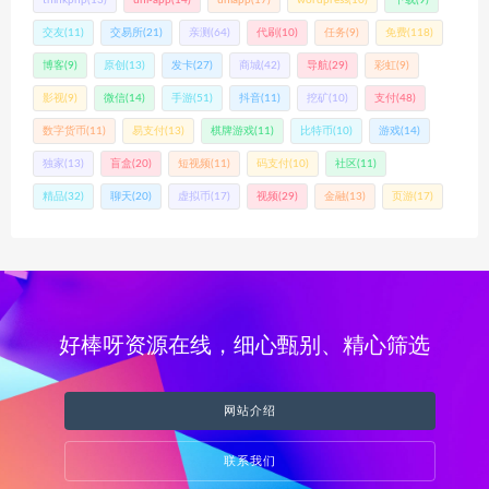
thinkphp
(13)
uni-app
(14)
uniapp
(17)
wordpress
(10)
下载
(9)
交友
(11)
交易所
(21)
亲测
(64)
代刷
(10)
任务
(9)
免费
(118)
博客
(9)
原创
(13)
发卡
(27)
商城
(42)
导航
(29)
彩虹
(9)
影视
(9)
微信
(14)
手游
(51)
抖音
(11)
挖矿
(10)
支付
(48)
数字货币
(11)
易支付
(13)
棋牌游戏
(11)
比特币
(10)
游戏
(14)
独家
(13)
盲盒
(20)
短视频
(11)
码支付
(10)
社区
(11)
精品
(32)
聊天
(20)
虚拟币
(17)
视频
(29)
金融
(13)
页游
(17)
好棒呀资源在线，细心甄别、精心筛选
网站介绍
联系我们