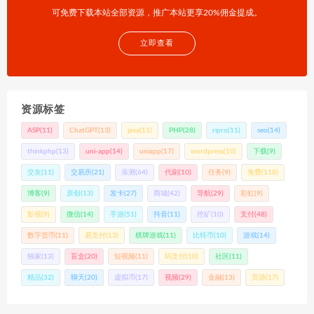
可免费下载本站全部资源，推广本站更享20%佣金提成。
立即查看
资源标签
ASP
(11)
ChatGPT
(13)
java
(11)
PHP
(28)
ripro
(11)
seo
(14)
thinkphp
(13)
uni-app
(14)
uniapp
(17)
wordpress
(10)
下载
(9)
交友
(11)
交易所
(21)
亲测
(64)
代刷
(10)
任务
(9)
免费
(118)
博客
(9)
原创
(13)
发卡
(27)
商城
(42)
导航
(29)
彩虹
(9)
影视
(9)
微信
(14)
手游
(51)
抖音
(11)
挖矿
(10)
支付
(48)
数字货币
(11)
易支付
(13)
棋牌游戏
(11)
比特币
(10)
游戏
(14)
独家
(13)
盲盒
(20)
短视频
(11)
码支付
(10)
社区
(11)
精品
(32)
聊天
(20)
虚拟币
(17)
视频
(29)
金融
(13)
页游
(17)